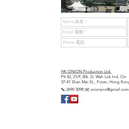
HK ONION Production Ltd.
Flt 42, 21/F, Blk. D, Wah Lok Ind. Ctr.
37-41 Shan Mei St., Fotan, Hong Kon
📞 2690 3098 ✉️
onionpro@gmail.com