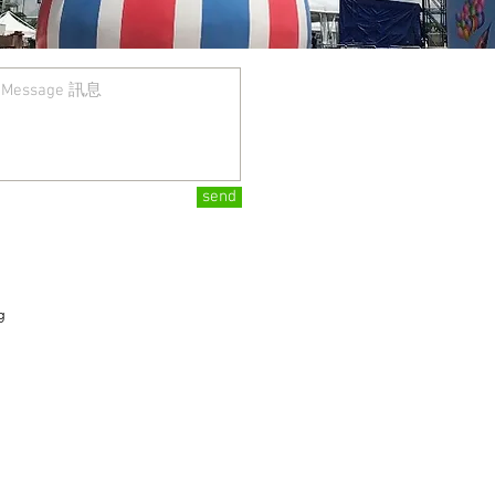
send
g